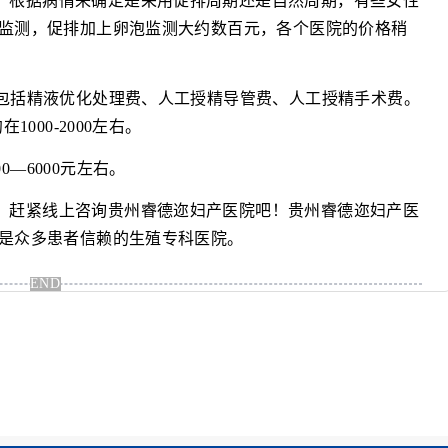
，根据病情来确定是采用促排周期还是自然周期，有些女性
监测，促排加上卵泡监测大约数百元，各个医院的价格稍
，包括精液优化处理费、人工授精导管费、人工授精手术费。
000-2000左右。
—6000元左右。
，赶紧线上咨询贵州睿德迩妇产医院吧！贵州睿德迩妇产医
是众多患者信赖的生殖专科医院。
END