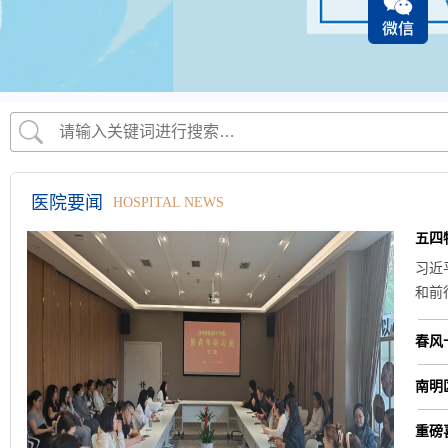
医院要闻
HOSPITAL NEWS
习近
和前
长为
来。
可能
南明
定义
社，
轻，